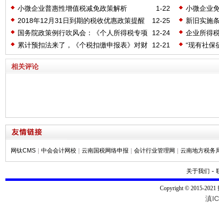
小微企业普惠性增值税减免政策解析
1-22
小微企业
2018年12月31日到期的税收优惠政策提醒
12-25
新旧实施
国务院政策例行吹风会：《个人所得税专项
12-24
企业所得
附加扣除暂行办法》介绍
累计预扣法来了，《个税扣缴申报表》对财
12-21
“现有社保
务人员是挑战
相关评论
网钛CMS
|
中会会计网校
|
云南国税网络申报
|
会计行业管理网
|
云南地方税务
-
关于我们
Copyright © 2015-20
滇IC