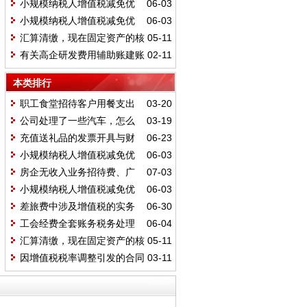
小规模纳税人增值税减免优
06-03
惠申报表填写指南——1%及3%非差
小规模纳税人增值税减免优
06-03
额小微企业申报表填写案例
惠申报表填写指南——1%及3%非差
汇算清缴，现在固定资产的核
05-11
额非小微企业申报表填写案例
算标准到底是2000、5000还是500
有关高企研发费用辅助账建账
02-11
万
要点
本类排行
职工食堂招待客户用餐支出
03-20
的账务处理
公司处理了一些汽车，怎么
03-19
开票，怎么申报
充值送礼品的发票开具与财
06-23
税处理
小规模纳税人增值税减免优
06-03
惠申报表填写指南——1%及3%非差
房企无收入业务招待费、广
07-03
额非小微企业申报表填写案例
宣费如何扣除
小规模纳税人增值税减免优
06-03
惠申报表填写指南——1%及3%非差
差旅费中涉及增值税的实务
06-30
额小微企业申报表填写案例
处理
工会经费全套账务税务处理
06-04
汇算清缴，现在固定资产的核
05-11
算标准到底是2000、5000还是500
因增值税税率调整引发的合同
03-11
万
纠纷