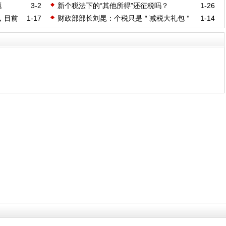
高法院）
题
3-2
新个税法下的“其他所得”还征税吗？
1-26
，目前
1-17
财政部部长刘昆：个税只是＂减税大礼包＂
1-14
第一步 更大规模的在路上