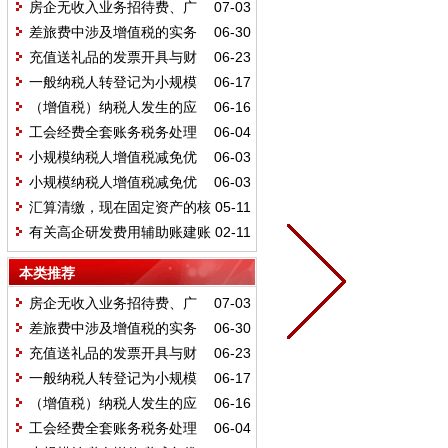
房企无收入业务招待费、广
07-03
宣费如何扣除
差旅费中涉及增值税的实务
06-30
处理
充值送礼品的发票开具与财
06-23
税处理
一般纳税人转登记为小规模
06-17
纳税人前后如何衔接
（增值税）纳税人发生的应
06-16
税行为超出营业执照上的经营范
工会经费全套账务税务处理
06-04
围，是否可以开具发票
小规模纳税人增值税减免优
06-03
惠申报表填写指南——1%及3%非差
小规模纳税人增值税减免优
06-03
额小微企业申报表填写案例
惠申报表填写指南——1%及3%非差
汇算清缴，现在固定资产的核
05-11
额非小微企业申报表填写案例
算标准到底是2000、5000还是500
有关高企研发费用辅助账建账
02-11
万
要点
本类推荐
房企无收入业务招待费、广
07-03
宣费如何扣除
差旅费中涉及增值税的实务
06-30
处理
充值送礼品的发票开具与财
06-23
税处理
一般纳税人转登记为小规模
06-17
纳税人前后如何衔接
（增值税）纳税人发生的应
06-16
税行为超出营业执照上的经营范
工会经费全套账务税务处理
06-04
围，是否可以开具发票