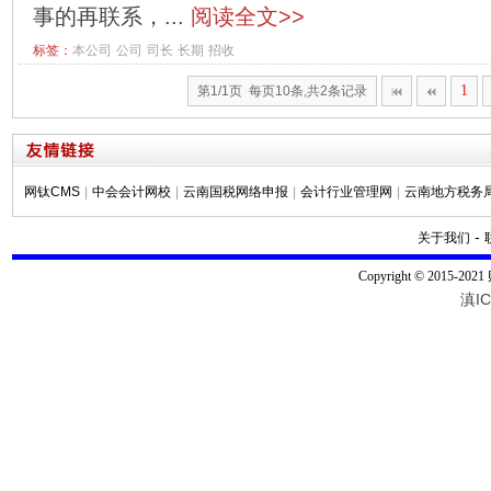
事的再联系，...
阅读全文>>
标签：
本公司
公司
司长
长期
招收
1
第1/1页 每页10条,共2条记录
网钛CMS
|
中会会计网校
|
云南国税网络申报
|
会计行业管理网
|
云南地方税务
-
关于我们
Copyright © 2015-20
滇IC